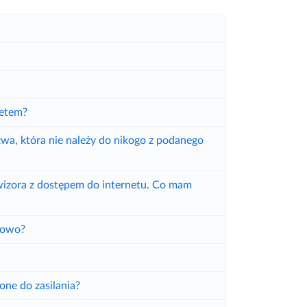
?
netem?
wa, która nie należy do nikogo z podanego
izora z dostępem do internetu. Co mam
łowo?
one do zasilania?