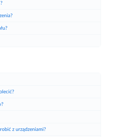
ć?
zenia?
ału?
olecić?
y?
robić z urządzeniami?